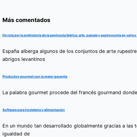
Más comentados
De ruta por la prehistoria de la península ibérica: arte, paisaje y gastronomía en vario
España alberga algunos de los conjuntos de arte rupestre
abrigos levantinos
Productos gourmet con la mejor garantía
La palabra gourmet procede del francés gourmand donde l
Software para hostelería y alimentación
En un mundo tan desarrollado globalmente gracias a las 
igualdad de