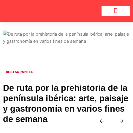
Ir
al
contenido
Hablemos de Carne
Salud y bienestar
RESTAURANTES
De ruta por la prehistoria de la
península ibérica: arte, paisaje
y gastronomía en varios fines
de semana