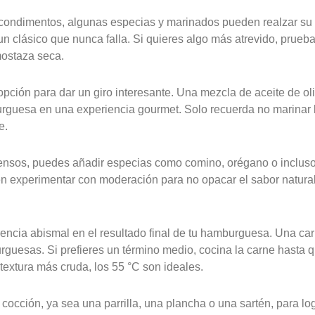
ondimentos, algunas especias y marinados pueden realzar su 
un clásico que nunca falla. Si quieres algo más atrevido, prueba
ostaza seca.
ción para dar un giro interesante. Una mezcla de aceite de oli
urguesa en una experiencia gourmet. Solo recuerda no marinar
e.
ntensos, puedes añadir especias como comino, orégano o inclus
en experimentar con moderación para no opacar el sabor natural
encia abismal en el resultado final de tu hamburguesa. Una car
guesas. Si prefieres un término medio, cocina la carne hasta q
 textura más cruda, los 55 °C son ideales.
 cocción, ya sea una parrilla, una plancha o una sartén, para lo