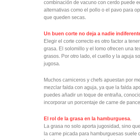
combinación de vacuno con cerdo puede equ
alternativas como el pollo o el pavo para 
que queden secas.
Un buen corte no deja a nadie indiferent
Elegir el corte correcto es otro factor a te
grasa. El solomillo y el lomo ofrecen una t
grasos. Por otro lado, el cuello y la aguj
jugosa.
Muchos carniceros y chefs apuestan por mezc
mezclar falda con aguja, ya que la falda apo
puedes añadir un toque de entraña, conocid
incorporar un porcentaje de carne de panc
El rol de la grasa en la hamburguesa.
La grasa no solo aporta jugosidad, sino que
la carne picada para hamburguesas suele osc