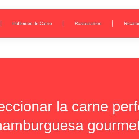
Hablemos de Carne
Restaurantes
Receta
leccionar la carne per
hamburguesa gourmet