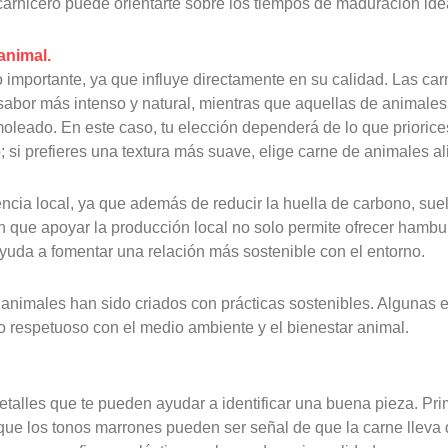
 carnicero puede orientarte sobre los tiempos de maduración ide
 animal.
o importante, ya que influye directamente en su calidad. Las ca
sabor más intenso y natural, mientras que aquellas de animale
leado. En este caso, tu elección dependerá de lo que priorices:
; si prefieres una textura más suave, elige carne de animales a
ncia local, ya que además de reducir la huella de carbono, sue
que apoyar la producción local no solo permite ofrecer hambu
yuda a fomentar una relación más sostenible con el entorno.
s animales han sido criados con prácticas sostenibles. Algunas
 respetuoso con el medio ambiente y el bienestar animal.
talles que te pueden ayudar a identificar una buena pieza. Prim
as que los tonos marrones pueden ser señal de que la carne llev