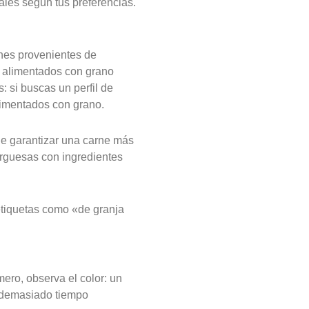
ales según tus preferencias.
rnes provenientes de
s alimentados con grano
 si buscas un perfil de
limentados con grano.
le garantizar una carne más
rguesas con ingredientes
 etiquetas como «de granja
ero, observa el color: un
a demasiado tiempo