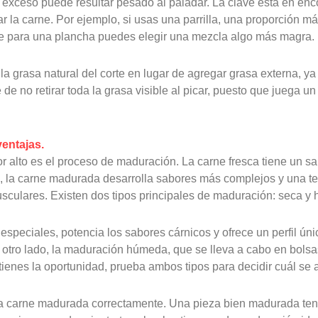
ceso puede resultar pesado al paladar. La clave está en encont
la carne. Por ejemplo, si usas una parrilla, una proporción má
que para una plancha puedes elegir una mezcla algo más magra.
la grasa natural del corte en lugar de agregar grasa externa, ya
e de no retirar toda la grasa visible al picar, puesto que juega 
ventajas.
lto es el proceso de maduración. La carne fresca tiene un sabo
o, la carne madurada desarrolla sabores más complejos y una te
sculares. Existen dos tipos principales de maduración: seca y
speciales, potencia los sabores cárnicos y ofrece un perfil ún
 otro lado, la maduración húmeda, que se lleva a cabo en bolsas
tienes la oportunidad, prueba ambos tipos para decidir cuál se 
a carne madurada correctamente. Una pieza bien madurada tend