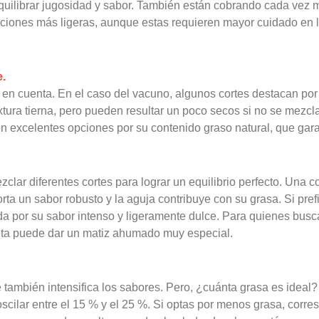
ilibrar jugosidad y sabor. También están cobrando cada vez m
opciones más ligeras, aunque estas requieren mayor cuidado en l
e.
ner en cuenta. En el caso del vacuno, algunos cortes destacan por 
extura tierna, pero pueden resultar un poco secos si no se mezcl
a son excelentes opciones por su contenido graso natural, que g
lar diferentes cortes para lograr un equilibrio perfecto. Una 
rta un sabor robusto y la aguja contribuye con su grasa. Si pref
a por su sabor intenso y ligeramente dulce. Para quienes busca
eta puede dar un matiz ahumado muy especial.
 también intensifica los sabores. Pero, ¿cuánta grasa es ideal
ilar entre el 15 % y el 25 %. Si optas por menos grasa, corres 