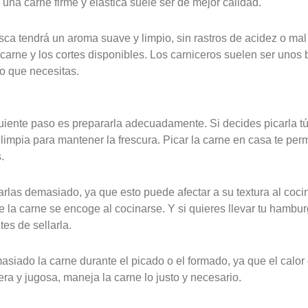
 una carne firme y elástica suele ser de mejor calidad.
fresca tendrá un aroma suave y limpio, sin rastros de acidez o m
a carne y los cortes disponibles. Los carniceros suelen ser uno
o que necesitas.
iguiente paso es prepararla adecuadamente. Si decides picarla 
 limpia para mantener la frescura. Picar la carne en casa te per
.
rlas demasiado, ya que esto puede afectar a su textura al coci
la carne se encoge al cocinarse. Y si quieres llevar tu hambur
es de sellarla.
asiado la carne durante el picado o el formado, ya que el calo
era y jugosa, maneja la carne lo justo y necesario.