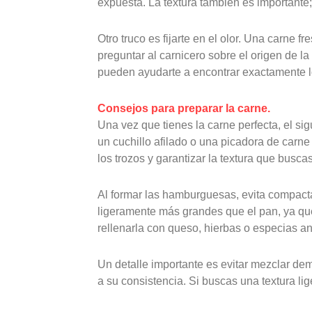
expuesta. La textura también es importante;
Otro truco es fijarte en el olor. Una carne 
preguntar al carnicero sobre el origen de l
pueden ayudarte a encontrar exactamente l
Consejos para preparar la carne.
Una vez que tienes la carne perfecta, el s
un cuchillo afilado o una picadora de carne
los trozos y garantizar la textura que buscas
Al formar las hamburguesas, evita compacta
ligeramente más grandes que el pan, ya que 
rellenarla con queso, hierbas o especias ant
Un detalle importante es evitar mezclar dem
a su consistencia. Si buscas una textura lig