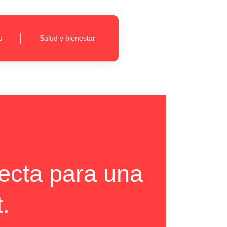
s
Salud y bienestar
fecta para una
.