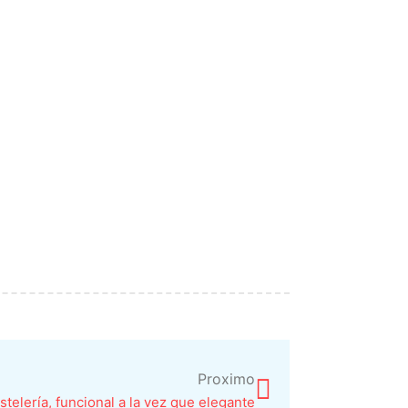
Siguiente
Proximo
stelería, funcional a la vez que elegante