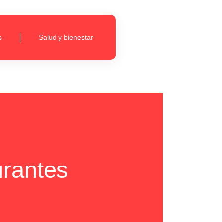
s
Salud y bienestar
urantes