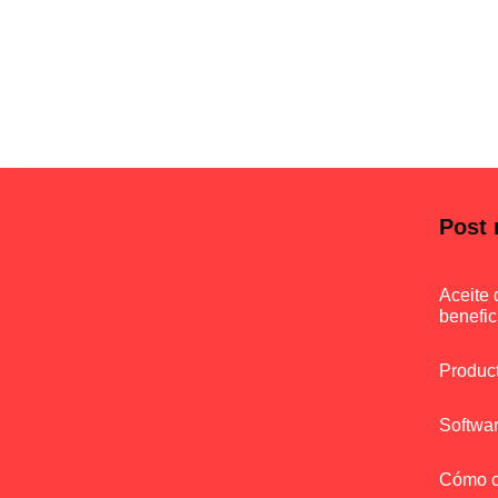
Post 
Aceite 
benefic
Product
Softwar
Cómo co