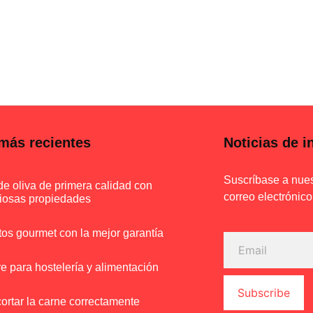
más recientes
Noticias de i
Suscríbase a nues
de oliva de primera calidad con
correo electrónico
iosas propiedades
os gourmet con la mejor garantía
e para hostelería y alimentación
Subscribe
rtar la carne correctamente