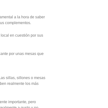
damental a la hora de saber
 sus complementos.
 local en cuestión por sus
ecante por unas mesas que
as sillas, sillones o mesas
aben realmente los más
ente importante, pero
realmente a gusto y no