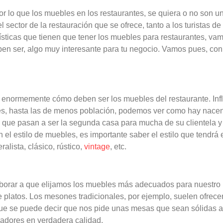
or lo que los muebles en los restaurantes, se quiera o no son u
l sector de la restauración que se ofrece, tanto a los turistas 
erísticas que tienen que tener los muebles para restaurantes, v
en ser, algo muy interesante para tu negocio. Vamos pues, con 
a enormemente cómo deben ser los muebles del restaurante. Influy
des, hasta las de menos población, podemos ver como hay nacen
io que pasan a ser la segunda casa para mucha de su clientela y
 el estilo de muebles, es importante saber el estilo que tendrá
alista, clásico, rústico,
vintage
, etc.
aborar a que elijamos los muebles más adecuados para nuestro 
e platos. Los mesones tradicionales, por ejemplo, suelen ofrec
 que se puede decir que nos pide unas mesas que sean sólidas al 
radores en verdadera calidad.