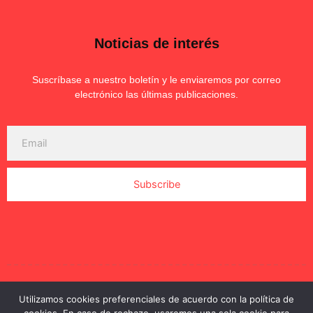
Noticias de interés
Suscríbase a nuestro boletín y le enviaremos por correo
electrónico las últimas publicaciones.
Subscribe
2023 © Productos Carnicos. Todos los derechos
Utilizamos cookies preferenciales de acuerdo con la política de
reservados