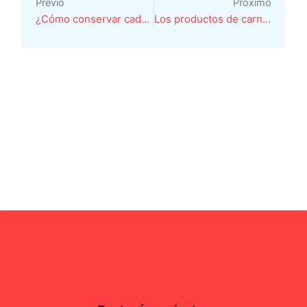
Previo
Proximo
¿Cómo conservar cada tipo de carne adecuadamente?
Los productos de carnicería siguen (y seguirán) siendo un reclamo en bares y restaurantes