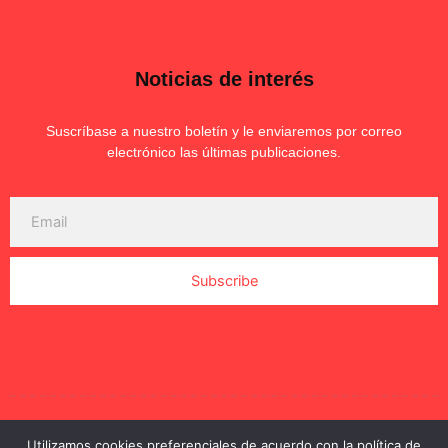
Noticias de interés
Suscríbase a nuestro boletín y le enviaremos por correo
electrónico las últimas publicaciones.
Subscribe
2023 © Productos Carnicos. Todos los derechos
Utilizamos cookies preferenciales de acuerdo con la política de