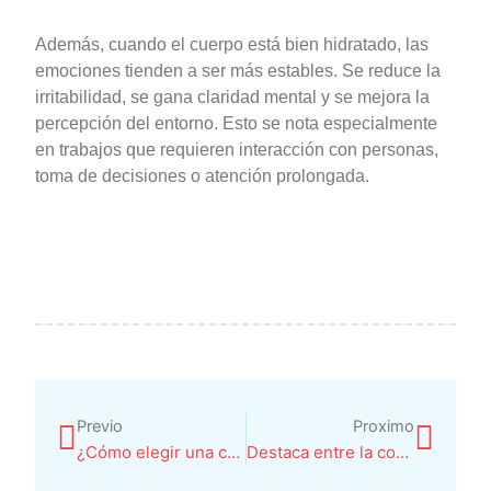
Además, cuando el cuerpo está bien hidratado, las
emociones tienden a ser más estables. Se reduce la
irritabilidad, se gana claridad mental y se mejora la
percepción del entorno. Esto se nota especialmente
en trabajos que requieren interacción con personas,
toma de decisiones o atención prolongada.
Ant
Sigu
Previo
Proximo
¿Cómo elegir una cama articulada? Una buena opción para la salud
Destaca entre la competencia con el packaging de tus productos cárnicos