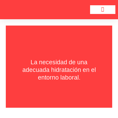
Ir
al
contenido
Hablemos de Carne
Salud y bienestar
La necesidad de una
adecuada hidratación en el
entorno laboral.